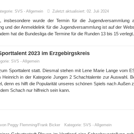
tegorie:
SVS
-
Allgemein
Zuletzt aktualisiert: 02. Juli 2024
rt, insbesondere wurde der Termin für die Jugendversammlung 
ng und der Anmeldelink für die Jugendversammlung ist auf der Webs
m hat die Bundesliga die Termine für die Runden 13 bis 15 verlegt.
porttalent 2023 im Erzgebirgskreis
gorie:
SVS
-
Allgemein
 zum Sporttalent statt. Diesmal stehen mit Lene Marie Lange vom 
 Heinrich in der Kategorie Jungen 2 Schachtalente zur Auswahl. Be
 denn es hilft die Popularität unseres schönen Spiels nach Außen z
dem Schach nur hilfreich sein kann.
t von Peggy Flemming/Frank Bicker
Kategorie:
SVS
-
Allgemein