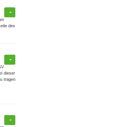
am
eite des
ESV
i dieser
u tragen