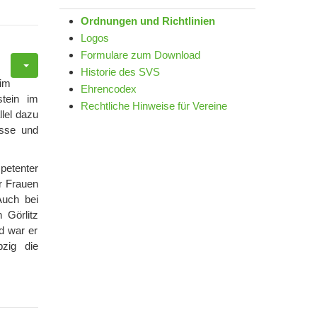
Ordnungen und Richtlinien
Logos
Formulare zum Download
Historie des SVS
 im
Ehrencodex
stein im
Rechtliche Hinweise für Vereine
lel dazu
asse und
petenter
er Frauen
Auch bei
 Görlitz
d war er
pzig die