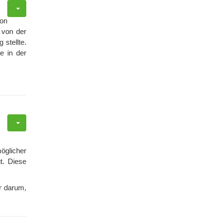
von
 von der
stellte.
e in der
öglicher
t. Diese
r darum,