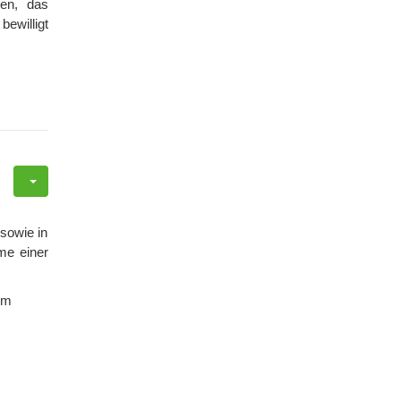
nen, das
ewilligt
 sowie in
me einer
om