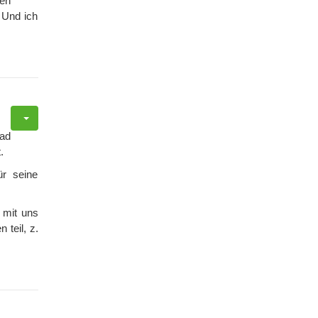
ben
 Und ich
rad
.
ür seine
e mit uns
teil, z.