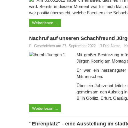
Am 03.09.2022 habe ich erfahren, dass es in m
wird. Bereits in diesem Moment war für mich klar,
war positiv überrascht, welche Facetten eine Schacha
Weiterlesen ...
Nachruf auf unseren Schachfreund Jür
Geschrieben am 27. September 2022
Dirk Niese
Ka
Mit großer Bestürzung müs
Jürgen Koenig am Montag den
Er war ein herzensguter 
Mitmenschen.
Über ein Jahrzehnt leitete
gemeinsam den Aufstieg in 
B. in Görlitz, Erfurt, Gauß
Weiterlesen ...
"Ehrenplatz" - eine Ausstellung im sta