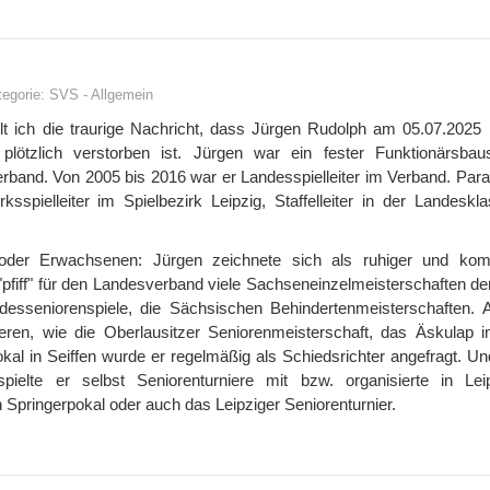
tegorie:
SVS
-
Allgemein
 ich die traurige Nachricht, dass Jürgen Rudolph am 05.07.2025
lötzlich verstorben ist. Jürgen war ein fester Funktionärsbau
and. Von 2005 bis 2016 war er Landesspielleiter im Verband. Paral
ksspielleiter im Spielbezirk Leipzig, Staffelleiter in der Landeskl
der Erwachsenen: Jürgen zeichnete sich als ruhiger und kom
 "pfiff" für den Landesverband viele Sachseneinzelmeisterschaften d
desseniorenspiele, die Sächsischen Behindertenmeisterschaften. 
ieren, wie die Oberlausitzer Seniorenmeisterschaft, das Äskulap in
al in Seiffen wurde er regelmäßig als Schiedsrichter angefragt. Un
 spielte er selbst Seniorenturniere mit bzw. organisierte in Lei
 Springerpokal oder auch das Leipziger Seniorenturnier.