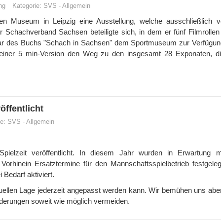
ng
Kategorie:
SVS
-
Allgemein
hen Museum in Leipzig eine Ausstellung, welche ausschließlich 
Schachverband Sachsen beteiligte sich, in dem er fünf Filmrollen
ar des Buchs "Schach in Sachsen" dem Sportmuseum zur Verfügung 
in einer 5 min-Version den Weg zu den insgesamt 28 Exponaten, di
öffentlicht
ie:
SVS
-
Allgemein
elzeit veröffentlicht. In diesem Jahr wurden in Erwartung m
orhinein Ersatztermine für den Mannschaftsspielbetrieb festgeleg
Bedarf aktiviert.
ktuellen Lage jederzeit angepasst werden kann. Wir bemühen uns abe
derungen soweit wie möglich vermeiden.