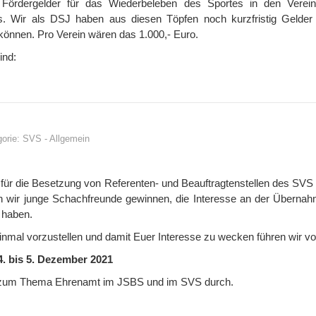
le Fördergelder für das Wiederbeleben des Sportes in den Verei
. Wir als DSJ haben aus diesen Töpfen noch kurzfristig Gelder b
können. Pro Verein wären das 1.000,- Euro.
ind:
gorie:
SVS
-
Allgemein
er für die Besetzung von Referenten- und Beauftragtenstellen des SVS
 wir junge Schachfreunde gewinnen, die Interesse an der Übernah
 haben.
nmal vorzustellen und damit Euer Interesse zu wecken führen wir v
4. bis 5. Dezember 2021
p zum Thema Ehrenamt im JSBS und im SVS durch.