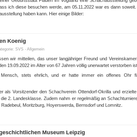
einer Geburtsstadt Plauen im Vogtland eine Schachausstellung ge
 dass ich diese besuchen werde, am 05.11.2022 war es dann soweit.
usstellung haben kann. Hier einige Bilder:
gen Koenig
tegorie:
SVS
-
Allgemein
sen wir mitteilen, das unser langjähriger Freund und Vereinskame
 19.09.2022 im Alter von 67 Jahren völlig unerwartet verstorben ist
Mensch, stets ehrlich, und er hatte immer ein offenes Ohr f
 er als Vorsitzender den Schachverein Ottendorf-Okrilla und erzielt
die 2. Landesklasse. Zudem nahm er regelmäßig an Schachturnieren 
ig, Radebeul, Moritzburg, Hoyerswerda, Bernsdorf und Lomnitz.
dtgeschichtlichen Museum Leipzig