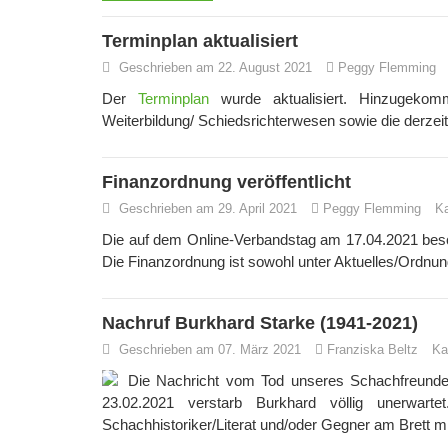
Terminplan aktualisiert
Geschrieben am 22. August 2021
Peggy Flemming
Der
Terminplan
wurde aktualisiert. Hinzugekom
Weiterbildung/ Schiedsrichterwesen sowie die derze
Finanzordnung veröffentlicht
Geschrieben am 29. April 2021
Peggy Flemming
Ka
Die auf dem Online-Verbandstag am 17.04.2021 beschl
Die Finanzordnung ist sowohl unter Aktuelles/Ordnung
Nachruf Burkhard Starke (1941-2021)
Geschrieben am 07. März 2021
Franziska Beltz
Ka
Die Nachricht vom Tod unseres Schachfreunde
23.02.2021 verstarb Burkhard völlig unerwart
Schachhistoriker/Literat und/oder Gegner am Brett mi