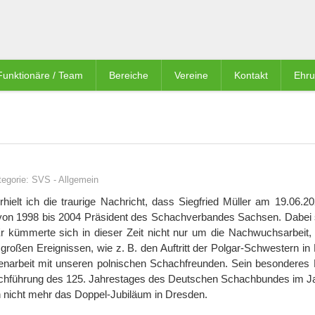
Funktionäre / Team
Bereiche
Vereine
Kontakt
Ehr
tegorie:
SVS
-
Allgemein
ielt ich die traurige Nachricht, dass Siegfried Müller am 19.06.2
r von 1998 bis 2004 Präsident des Schachverbandes Sachsen. Dabei s
Er kümmerte sich in dieser Zeit nicht nur um die Nachwuchsarbeit,
 großen Ereignissen, wie z. B. den Auftritt der Polgar-Schwestern i
enarbeit mit unseren polnischen Schachfreunden. Sein besonderes H
rchführung des 125. Jahrestages des Deutschen Schachbundes im J
nun nicht mehr das Doppel-Jubiläum in Dresden.