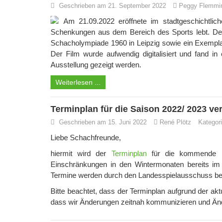
Geschrieben am 21. September 2022
Peggy Flemmi
Am 21.09.2022 eröffnete im stadtgeschichtlic
Schenkungen aus dem Bereich des Sports lebt. Der 
Schacholympiade 1960 in Leipzig sowie ein Exempl
Der Film wurde aufwendig digitalisiert und fand 
Ausstellung gezeigt werden.
Weiterlesen ...
Terminplan für die Saison 2022/ 2023 ver
Geschrieben am 15. Juni 2022
René Plötz
Kategor
Liebe Schachfreunde,
hiermit wird der
Terminplan
für die kommende Spi
Einschränkungen in den Wintermonaten bereits im V
Termine werden durch den Landesspielausschuss bei 
Bitte beachtet, dass der Terminplan aufgrund der a
dass wir Änderungen zeitnah kommunizieren und Än