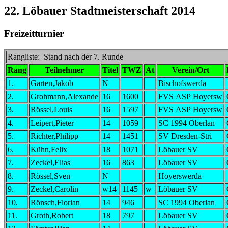
22. Löbauer Stadtmeisterschaft 2014
Freizeitturnier
Rangliste: Stand nach der 7. Runde
Rang
Teilnehmer
Titel
TWZ
At
Verein/Ort
1.
Garten,Jakob
N
Bischofswerda
2.
Grohmann,Alexande
16
1600
FVS ASP Hoyersw
3.
Rössel,Louis
16
1597
FVS ASP Hoyersw
4.
Leipert,Pieter
14
1059
SC 1994 Oberlan
5.
Richter,Philipp
14
1451
SV Dresden-Stri
6.
Kühn,Felix
18
1071
Löbauer SV
7.
Zeckel,Elias
16
863
Löbauer SV
8.
Rössel,Sven
N
Hoyerswerda
9.
Zeckel,Carolin
w14
1145
w
Löbauer SV
10.
Rönsch,Florian
14
946
SC 1994 Oberlan
11.
Groth,Robert
18
797
Löbauer SV