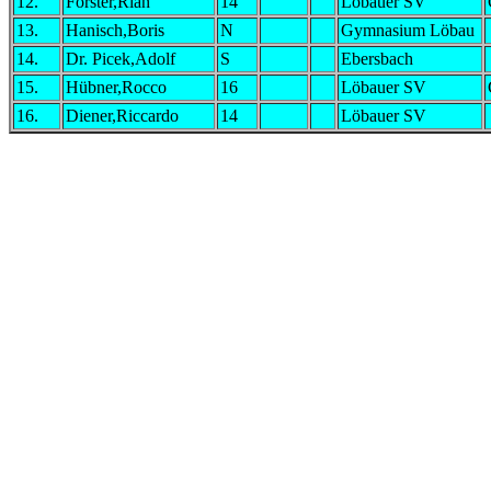
12.
Förster,Rian
14
Löbauer SV
13.
Hanisch,Boris
N
Gymnasium Löbau
14.
Dr. Picek,Adolf
S
Ebersbach
15.
Hübner,Rocco
16
Löbauer SV
16.
Diener,Riccardo
14
Löbauer SV