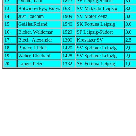
12.
Dunne, Paul
1825
SF Leipzig-Südost
3,0
13.
Botwinovskyy, Borys
1631
SV Makkabi Leipzig
3,0
14.
Just, Joachim
1909
SV Motor Zeitz
3,0
15.
Geißler,Roland
1540
SK Fortuna Leipzig
3,0
16.
Bicker, Waldemar
1529
SF Leipzig-Südost
3,0
17.
Blech, Alexander
1390
Krostitzer SV
2,5
18.
Binder, Ullrich
1420
SV Springer Leipzig
2,0
19.
Weber, Eberhard
1428
SV Springer Leipzig
2,0
20.
Langer,Peter
1332
SK Fortuna Leipzig
1,0