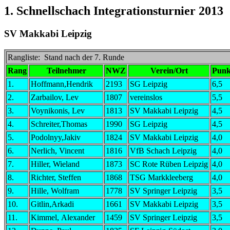
1. Schnellschach Integrationsturnier 2013
SV Makkabi Leipzig
Rangliste: Stand nach der 7. Runde
Rang
Teilnehmer
NWZ
Verein/Ort
Punk
1.
Hoffmann,Hendrik
2193
SG Leipzig
6,5
2.
Zarbailov, Lev
1807
vereinslos
5,5
3.
Voynikonis, Lev
1813
SV Makkabi Leipzig
4,5
4.
Schreiter,Thomas
1990
SG Leipzig
4,5
5.
Podolnyy,Jakiv
1824
SV Makkabi Leipzig
4,0
6.
Nerlich, Vincent
1816
VfB Schach Leipzig
4,0
7.
Hiller, Wieland
1873
SC Rote Rüben Leipzig
4,0
8.
Richter, Steffen
1868
TSG Markkleeberg
4,0
9.
Hille, Wolfram
1778
SV Springer Leipzig
3,5
10.
Gitlin,Arkadi
1661
SV Makkabi Leipzig
3,5
11.
Kimmel, Alexander
1459
SV Springer Leipzig
3,5