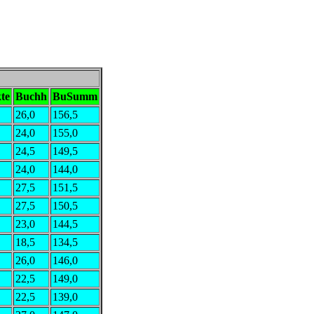
te
Buchh
BuSumm
26,0
156,5
24,0
155,0
24,5
149,5
24,0
144,0
27,5
151,5
27,5
150,5
23,0
144,5
18,5
134,5
26,0
146,0
22,5
149,0
22,5
139,0