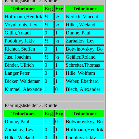
Paarungsliste der 2. Runde
Teilnehmer
Erg
Erg
Teilnehmer
Hoffmann,Hendrik
½
½
Nerlich, Vincent
Voynikonis, Lev
½
½
Hiller, Wieland
Gitlin,Arkadi
0
1
Dunne, Paul
Podolnyy,Jakiv
½
½
Zarbailov, Lev
Richter, Steffen
0
1
Botwinovskyy, Bo
Just, Joachim
½
½
Geißler,Roland
Binder, Ullrich
0
1
Schreiter,Thomas
Langer,Peter
0
1
Hille, Wolfram
Bicker, Waldemar
0
1
Weber, Eberhard
Kimmel, Alexande
1
0
Blech, Alexander
Paarungsliste der 3. Runde
Teilnehmer
Erg
Erg
Teilnehmer
Dunne, Paul
1
0
Botwinovskyy, Bo
Zarbailov, Lev
0
1
Hoffmann,Hendrik
Hiller, Wieland
0
1
Podolnyy,Jakiv