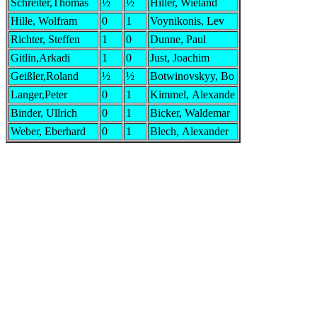
Schreiter,Thomas
½
½
Hiller, Wieland
Hille, Wolfram
0
1
Voynikonis, Lev
Richter, Steffen
1
0
Dunne, Paul
Gitlin,Arkadi
1
0
Just, Joachim
Geißler,Roland
½
½
Botwinovskyy, Bo
Langer,Peter
0
1
Kimmel, Alexande
Binder, Ullrich
0
1
Bicker, Waldemar
Weber, Eberhard
0
1
Blech, Alexander