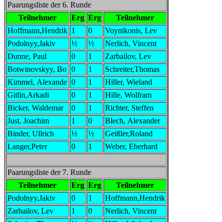
Paarungsliste der 6. Runde
Teilnehmer
Erg
Erg
Teilnehmer
Hoffmann,Hendrik
1
0
Voynikonis, Lev
Podolnyy,Jakiv
½
½
Nerlich, Vincent
Dunne, Paul
0
1
Zarbailov, Lev
Botwinovskyy, Bo
0
1
Schreiter,Thomas
Kimmel, Alexande
0
1
Hiller, Wieland
Gitlin,Arkadi
0
1
Hille, Wolfram
Bicker, Waldemar
0
1
Richter, Steffen
Just, Joachim
1
0
Blech, Alexander
Binder, Ullrich
½
½
Geißler,Roland
Langer,Peter
0
1
Weber, Eberhard
Paarungsliste der 7. Runde
Teilnehmer
Erg
Erg
Teilnehmer
Podolnyy,Jakiv
0
1
Hoffmann,Hendrik
Zarbailov, Lev
1
0
Nerlich, Vincent