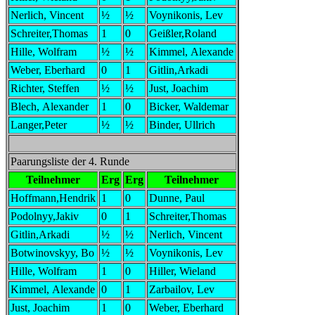
Nerlich, Vincent
½
½
Voynikonis, Lev
Schreiter,Thomas
1
0
Geißler,Roland
Hille, Wolfram
½
½
Kimmel, Alexande
Weber, Eberhard
0
1
Gitlin,Arkadi
Richter, Steffen
½
½
Just, Joachim
Blech, Alexander
1
0
Bicker, Waldemar
Langer,Peter
½
½
Binder, Ullrich
Paarungsliste der 4. Runde
Teilnehmer
Erg
Erg
Teilnehmer
Hoffmann,Hendrik
1
0
Dunne, Paul
Podolnyy,Jakiv
0
1
Schreiter,Thomas
Gitlin,Arkadi
½
½
Nerlich, Vincent
Botwinovskyy, Bo
½
½
Voynikonis, Lev
Hille, Wolfram
1
0
Hiller, Wieland
Kimmel, Alexande
0
1
Zarbailov, Lev
Just, Joachim
1
0
Weber, Eberhard