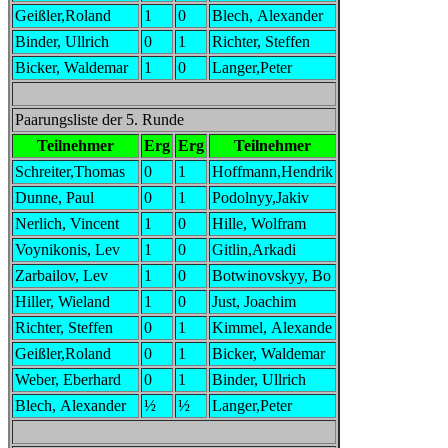
Geißler,Roland
1
0
Blech, Alexander
Binder, Ullrich
0
1
Richter, Steffen
Bicker, Waldemar
1
0
Langer,Peter
Paarungsliste der 5. Runde
Teilnehmer
Erg
Erg
Teilnehmer
Schreiter,Thomas
0
1
Hoffmann,Hendrik
Dunne, Paul
0
1
Podolnyy,Jakiv
Nerlich, Vincent
1
0
Hille, Wolfram
Voynikonis, Lev
1
0
Gitlin,Arkadi
Zarbailov, Lev
1
0
Botwinovskyy, Bo
Hiller, Wieland
1
0
Just, Joachim
Richter, Steffen
0
1
Kimmel, Alexande
Geißler,Roland
0
1
Bicker, Waldemar
Weber, Eberhard
0
1
Binder, Ullrich
Blech, Alexander
½
½
Langer,Peter