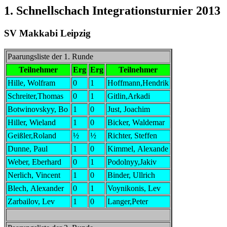
1. Schnellschach Integrationsturnier 2013
SV Makkabi Leipzig
Paarungsliste der 1. Runde
Teilnehmer
Erg
Erg
Teilnehmer
Hille, Wolfram
0
1
Hoffmann,Hendrik
Schreiter,Thomas
0
1
Gitlin,Arkadi
Botwinovskyy, Bo
1
0
Just, Joachim
Hiller, Wieland
1
0
Bicker, Waldemar
Geißler,Roland
½
½
Richter, Steffen
Dunne, Paul
1
0
Kimmel, Alexande
Weber, Eberhard
0
1
Podolnyy,Jakiv
Nerlich, Vincent
1
0
Binder, Ullrich
Blech, Alexander
0
1
Voynikonis, Lev
Zarbailov, Lev
1
0
Langer,Peter