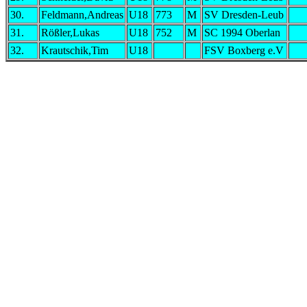
30.
Feldmann,Andreas
U18
773
M
SV Dresden-Leub
31.
Rößler,Lukas
U18
752
M
SC 1994 Oberlan
32.
Krautschik,Tim
U18
FSV Boxberg e.V