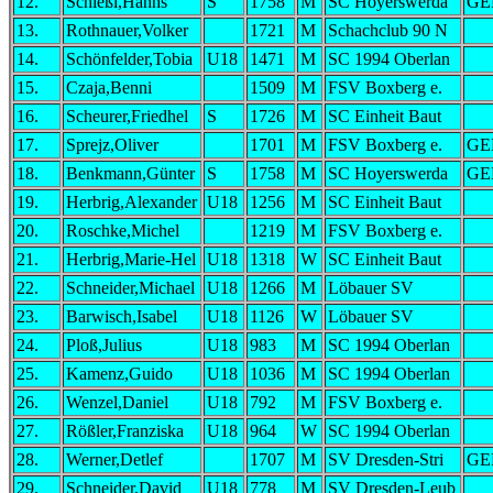
12.
Schießl,Hanns
S
1758
M
SC Hoyerswerda
GE
13.
Rothnauer,Volker
1721
M
Schachclub 90 N
14.
Schönfelder,Tobia
U18
1471
M
SC 1994 Oberlan
15.
Czaja,Benni
1509
M
FSV Boxberg e.
16.
Scheurer,Friedhel
S
1726
M
SC Einheit Baut
17.
Sprejz,Oliver
1701
M
FSV Boxberg e.
GE
18.
Benkmann,Günter
S
1758
M
SC Hoyerswerda
GE
19.
Herbrig,Alexander
U18
1256
M
SC Einheit Baut
20.
Roschke,Michel
1219
M
FSV Boxberg e.
21.
Herbrig,Marie-Hel
U18
1318
W
SC Einheit Baut
22.
Schneider,Michael
U18
1266
M
Löbauer SV
23.
Barwisch,Isabel
U18
1126
W
Löbauer SV
24.
Ploß,Julius
U18
983
M
SC 1994 Oberlan
25.
Kamenz,Guido
U18
1036
M
SC 1994 Oberlan
26.
Wenzel,Daniel
U18
792
M
FSV Boxberg e.
27.
Rößler,Franziska
U18
964
W
SC 1994 Oberlan
28.
Werner,Detlef
1707
M
SV Dresden-Stri
GE
29.
Schneider,David
U18
778
M
SV Dresden-Leub