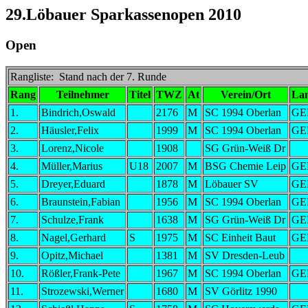
29.Löbauer Sparkassenopen 2010
Open
Rangliste: Stand nach der 7. Runde
Rang
Teilnehmer
Titel
TWZ
At
Verein/Ort
La
1.
Bindrich,Oswald
2176
M
SC 1994 Oberlan
GE
2.
Häusler,Felix
1999
M
SC 1994 Oberlan
GE
3.
Lorenz,Nicole
1908
SG Grün-Weiß Dr
4.
Müller,Marius
U18
2007
M
BSG Chemie Leip
GE
5.
Dreyer,Eduard
1878
M
Löbauer SV
GE
6.
Braunstein,Fabian
1956
M
SC 1994 Oberlan
GE
7.
Schulze,Frank
1638
M
SG Grün-Weiß Dr
GE
8.
Nagel,Gerhard
S
1975
M
SC Einheit Baut
GE
9.
Opitz,Michael
1381
M
SV Dresden-Leub
10.
Rößler,Frank-Pete
1967
M
SC 1994 Oberlan
GE
11.
Strozewski,Werner
1680
M
SV Görlitz 1990