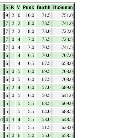
S
R
V
Punk
Buchh
BuSumm
9
2
0
10.0
71.5
751.0
7
2
2
8.0
73.5
741.0
7
2
2
8.0
73.0
722.0
7
0
4
7.0
75.5
723.5
7
0
4
7.0
70.5
741.5
6
1
4
6.5
70.0
707.0
6
1
4
6.5
67.5
658.0
6
0
5
6.0
69.5
703.0
6
0
5
6.0
67.5
708.0
5
2
4
6.0
57.0
689.0
6
0
5
6.0
50.5
641.0
5
1
5
5.5
68.5
669.0
5
1
5
5.5
64.0
688.5
nd
4
3
4
5.5
53.0
648.5
5
1
5
5.5
51.5
623.0
5
0
6
5.0
55.0
658.5