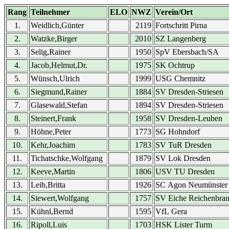
Rang
Teilnehmer
ELO
NWZ
Verein/Ort
1.
Weidlich,Günter
2119
Fortschritt Pirna
2.
Watzke,Birger
2010
SZ Langenberg
3.
Selig,Rainer
1950
SpV Ebersbach/SA
4.
Jacob,Helmut,Dr.
1975
SK Ochtrup
5.
Wünsch,Ulrich
1999
USG Chemnitz
6.
Siegmund,Rainer
1884
SV Dresden-Striesen
7.
Glasewald,Stefan
1894
SV Dresden-Striesen
8.
Steinert,Frank
1958
SV Dresden-Leuben
9.
Höhne,Peter
1773
SG Hohndorf
10.
Kehr,Joachim
1783
SV TuR Dresden
11.
Tichatschke,Wolfgang
1879
SV Lok Dresden
12.
Keeve,Martin
1806
USV TU Dresden
13.
Leib,Britta
1926
SC Agon Neumünster
14.
Siewert,Wolfgang
1757
SV Eiche Reichenbra
15.
Kühnl,Bernd
1595
VfL Gera
16.
Ripoll,Luis
1703
HSK Lister Turm