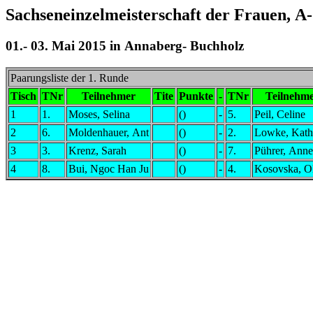
Sachseneinzelmeisterschaft der Frauen, A
01.- 03. Mai 2015 in Annaberg- Buchholz
Paarungsliste der 1. Runde
Tisch
TNr
Teilnehmer
Tite
Punkte
-
TNr
Teilnehm
1
1.
Moses, Selina
()
-
5.
Peil, Celine
2
6.
Moldenhauer, Ant
()
-
2.
Lowke, Kath
3
3.
Krenz, Sarah
()
-
7.
Pührer, Anne
4
8.
Bui, Ngoc Han Ju
()
-
4.
Kosovska, O