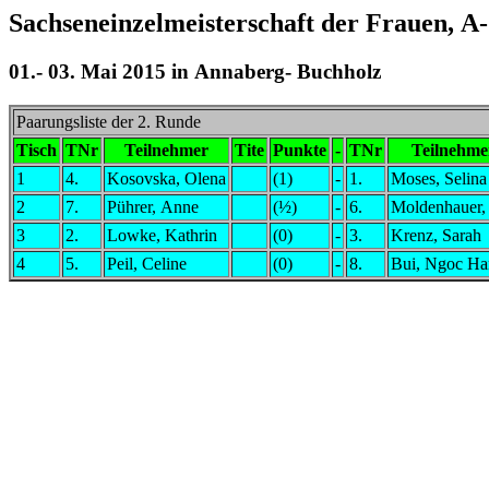
Sachseneinzelmeisterschaft der Frauen, A
01.- 03. Mai 2015 in Annaberg- Buchholz
Paarungsliste der 2. Runde
Tisch
TNr
Teilnehmer
Tite
Punkte
-
TNr
Teilnehme
1
4.
Kosovska, Olena
(1)
-
1.
Moses, Selina
2
7.
Pührer, Anne
(½)
-
6.
Moldenhauer,
3
2.
Lowke, Kathrin
(0)
-
3.
Krenz, Sarah
4
5.
Peil, Celine
(0)
-
8.
Bui, Ngoc Ha