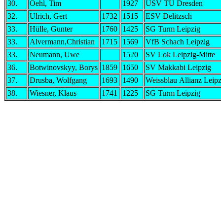
30.
Oehl, Tim
1927
USV TU Dresden
32.
Ulrich, Gert
1732
1515
ESV Delitzsch
33.
Hülle, Gunter
1760
1425
SG Turm Leipzig
33.
Alvermann,Christian
1715
1569
VfB Schach Leipzig
33.
Neumann, Uwe
1520
SV Lok Leipzig-Mitte
36.
Botwinovskyy, Borys
1859
1650
SV Makkabi Leipzig
37.
Drusba, Wolfgang
1693
1490
Weissblau Allianz Leip
38.
Wiesner, Klaus
1741
1225
SG Turm Leipzig