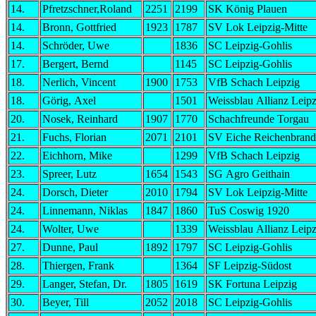
14.
Pfretzschner,Roland
2251
2199
SK König Plauen
14.
Bronn, Gottfried
1923
1787
SV Lok Leipzig-Mitte
14.
Schröder, Uwe
1836
SC Leipzig-Gohlis
17.
Bergert, Bernd
1145
SC Leipzig-Gohlis
18.
Nerlich, Vincent
1900
1753
VfB Schach Leipzig
18.
Görig, Axel
1501
Weissblau Allianz Leip
20.
Nosek, Reinhard
1907
1770
Schachfreunde Torgau
21.
Fuchs, Florian
2071
2101
SV Eiche Reichenbrand
22.
Eichhorn, Mike
1299
VfB Schach Leipzig
23.
Spreer, Lutz
1654
1543
SG Agro Geithain
24.
Dorsch, Dieter
2010
1794
SV Lok Leipzig-Mitte
24.
Linnemann, Niklas
1847
1860
TuS Coswig 1920
24.
Wolter, Uwe
1339
Weissblau Allianz Leip
27.
Dunne, Paul
1892
1797
SC Leipzig-Gohlis
28.
Thiergen, Frank
1364
SF Leipzig-Südost
29.
Langer, Stefan, Dr.
1805
1619
SK Fortuna Leipzig
30.
Beyer, Till
2052
2018
SC Leipzig-Gohlis