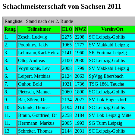
Schachmeisterschaft von Sachsen 2011
Rangliste: Stand nach der 2. Runde
Rang
Teilnehmer
ELO
NWZ
Verein/Ort
1.
Zesch, Ludwig
2275
2208
SC Leipzig-Gohlis
2.
Podolnyy, Jakiv
1965
1777
SV Makkabi Leipzig
3.
Lehmann,Karl-Heinz
2141
1960
SK Fortuna Leipzig
3.
Otto, Andreas
2100
2030
SC Leipzig-Gohlis
3.
Voynikonis, Lev
2008
1799
SV Makkabi Leipzig
6.
Leipert, Matthias
2124
2063
SpVgg Ebersbach
7.
Onhor, Bold
1921
1736
TSG 1861 Taucha
8.
Pietzsch, Manuel
2060
1890
SC Leipzig-Gohlis
9.
Bär, Sören, Dr.
2134
2027
SV Lok Engelsdorf
10.
Schunk, Thomas
2194
2114
SC Leipzig-Gohlis
11.
Braun, Gottfried, Dr
2258
2184
SV Lok Leipzig-Mitte
11.
Herrmann, Markus
2005
1993
SG Turm Leipzig
13.
Schreiter, Thomas
2144
2031
SC Leipzig-Gohlis