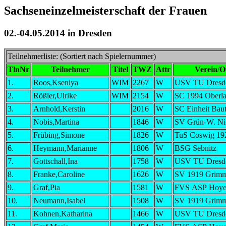
Sachseneinzelmeisterschaft der Frauen
02.-04.05.2014 in Dresden
Teilnehmerliste: (Sortiert nach Spielernummer)
TlnNr
Teilnehmer
Titel
TWZ
Attr
Verein/O
1.
Roos,Kseniya
WIM
2267
W
USV TU Dresd
2.
Rößler,Ulrike
WIM
2154
W
SC 1994 Oberl
3.
Arnhold,Kerstin
2016
W
SC Einheit Bau
4.
Nobis,Martina
1846
W
SV Grün-W. Ni
5.
Frübing,Simone
1826
W
TuS Coswig 19
6.
Heymann,Marianne
1806
W
BSG Sebnitz
7.
Gottschall,Ina
1758
W
USV TU Dresd
8.
Franke,Caroline
1626
W
SV 1919 Grim
9.
Graf,Pia
1581
W
FVS ASP Hoye
10.
Neumann,Isabel
1508
W
SV 1919 Grim
11.
Kohnen,Katharina
1466
W
USV TU Dresd