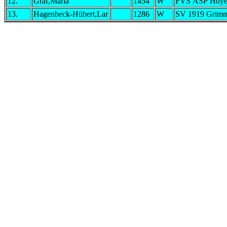
12.
Graf,Maria
1454
W
FVS ASP Hoye
13.
Hagenbeck-Hübert,Lar
1286
W
SV 1919 Grim