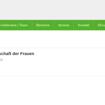
Funktionäre / Team
Bereiche
Vereine
Kontakt
Ehr
schaft der Frauen
026