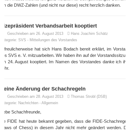
um die DWZ-Zahlen (und nicht nur diese) recht herzlich danken.
Vizepräsident Verbandsarbeit kooptiert
Geschrieben am 26. August 2013
Hans Joachim Schätz
Kategorie:
SVS
-
Mitteilungen des Vorstandes
Erfreulicherweise hat sich Hans Bodach bereit erklärt, im Vorstand
des SVS e. V. mitzuarbeiten. Wir haben ihn auf der Vorstandssitzung
am 24. August kooptiert. Im Namen des Vorstandes danke ich ihm
sehr.
Keine Änderung der Schachregeln
Geschrieben am 28. August 2013
Thomas Strobl (DSB)
Kategorie:
Nachrichten
-
Allgemein
Liebe Schachfreunde,
die FIDE hat heute bekannt gegeben, dass die FIDE-Schachregeln
(Laws of Chess) in diesem Jahr nicht mehr geändert werden. Die