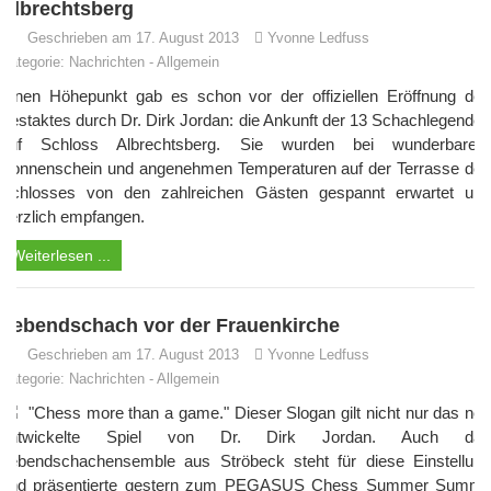
Albrechtsberg
Geschrieben am 17. August 2013
Yvonne Ledfuss
Kategorie:
Nachrichten
-
Allgemein
Einen Höhepunkt gab es schon vor der offiziellen Eröffnung des
Festaktes durch Dr. Dirk Jordan: die Ankunft der 13 Schachlegenden
auf Schloss Albrechtsberg. Sie wurden bei wunderbarem
Sonnenschein und angenehmen Temperaturen auf der Terrasse des
Schlosses von den zahlreichen Gästen gespannt erwartet und
herzlich empfangen.
Weiterlesen ...
Lebendschach vor der Frauenkirche
Geschrieben am 17. August 2013
Yvonne Ledfuss
Kategorie:
Nachrichten
-
Allgemein
"Chess more than a game." Dieser Slogan gilt nicht nur das neu
entwickelte Spiel von Dr. Dirk Jordan. Auch das
Lebendschachensemble aus Ströbeck steht für diese Einstellung
und präsentierte gestern zum PEGASUS Chess Summer Summit