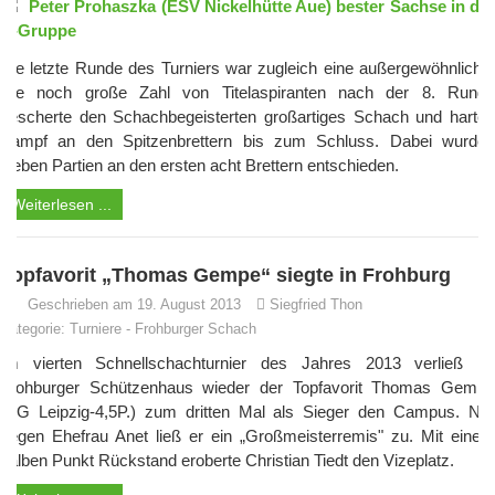
Peter Prohaszka (ESV Nickelhütte Aue) bester Sachse in der
A-Gruppe
Die letzte Runde des Turniers war zugleich eine außergewöhnliche.
Die noch große Zahl von Titelaspiranten nach der 8. Runde
bescherte den Schachbegeisterten großartiges Schach und harten
Kampf an den Spitzenbrettern bis zum Schluss. Dabei wurden
sieben Partien an den ersten acht Brettern entschieden.
Weiterlesen ...
Topfavorit „Thomas Gempe“ siegte in Frohburg
Geschrieben am 19. August 2013
Siegfried Thon
Kategorie:
Turniere
-
Frohburger Schach
Im vierten Schnellschachturnier des Jahres 2013 verließ im
Frohburger Schützenhaus wieder der Topfavorit Thomas Gempe
(SG Leipzig-4,5P.) zum dritten Mal als Sieger den Campus. Nur
gegen Ehefrau Anet ließ er ein „Großmeisterremis" zu. Mit einem
halben Punkt Rückstand eroberte Christian Tiedt den Vizeplatz.