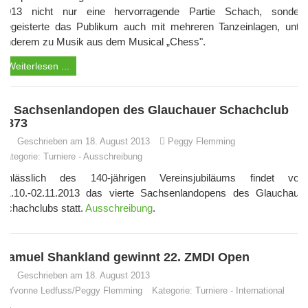
2013 nicht nur eine hervorragende Partie Schach, sondern
begeisterte das Publikum auch mit mehreren Tanzeinlagen, unter
anderem zu Musik aus dem Musical „Chess".
Weiterlesen ...
4. Sachsenlandopen des Glauchauer Schachclub
1873
Geschrieben am 18. August 2013
Peggy Flemming
Kategorie:
Turniere
-
Ausschreibung
Anlässlich des 140-jährigen Vereinsjubiläums findet vom
31.10.-02.11.2013 das vierte Sachsenlandopens des Glauchauer
Schachclubs statt.
Ausschreibung
.
Samuel Shankland gewinnt 22. ZMDI Open
Geschrieben am 18. August 2013
Yvonne Ledfuss/Peggy Flemming
Kategorie:
Turniere
-
International