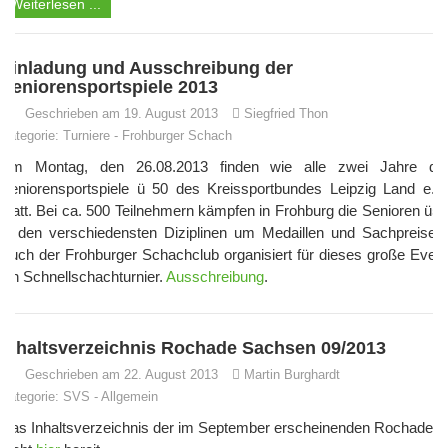
Weiterlesen ...
Einladung und Ausschreibung der
Seniorensportspiele 2013
Geschrieben am 19. August 2013
Siegfried Thon
Kategorie:
Turniere
-
Frohburger Schach
Am Montag, den 26.08.2013 finden wie alle zwei Jahre die
Seniorensportspiele ü 50 des Kreissportbundes Leipzig Land e.V.
statt. Bei ca. 500 Teilnehmern kämpfen in Frohburg die Senioren ü50
in den verschiedensten Diziplinen um Medaillen und Sachpreisen.
Auch der Frohburger Schachclub organisiert für dieses große Event
ein Schnellschachturnier.
Ausschreibung
.
Inhaltsverzeichnis Rochade Sachsen 09/2013
Geschrieben am 22. August 2013
Martin Burghardt
Kategorie:
SVS
-
Allgemein
Das Inhaltsverzeichnis der im September erscheinenden Rochade