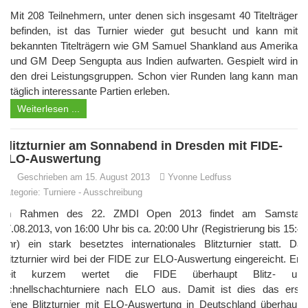
Mit 208 Teilnehmern, unter denen sich insgesamt 40 Titelträger
befinden, ist das Turnier wieder gut besucht und kann mit
bekannten Titelträgern wie GM Samuel Shankland aus Amerika
und GM Deep Sengupta aus Indien aufwarten. Gespielt wird in
den drei Leistungsgruppen. Schon vier Runden lang kann man
täglich interessante Partien erleben.
Weiterlesen ...
Blitzturnier am Sonnabend in Dresden mit FIDE-
ELO-Auswertung
Geschrieben am 15. August 2013
Yvonne Ledfuss
Kategorie:
Turniere
-
Ausschreibung
Im Rahmen des 22. ZMDI Open 2013 findet am Samstag,
17.08.2013, von 16:00 Uhr bis ca. 20:00 Uhr (Registrierung bis 15:45
Uhr) ein stark besetztes internationales Blitzturnier statt. Das
Blitzturnier wird bei der FIDE zur ELO-Auswertung eingereicht. Erst
seit kurzem wertet die FIDE überhaupt Blitz- und
Schnellschachturniere nach ELO aus. Damit ist dies das erste
offene Blitzturnier mit ELO-Auswertung in Deutschland überhaupt.