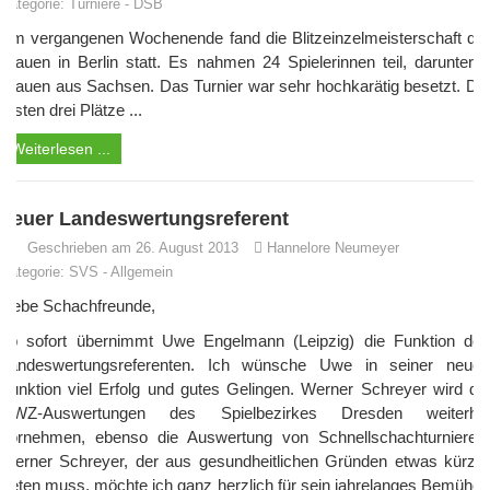
Kategorie:
Turniere
-
DSB
Am vergangenen Wochenende fand die Blitzeinzelmeisterschaft der
Frauen in Berlin statt. Es nahmen 24 Spielerinnen teil, darunter 3
Frauen aus Sachsen. Das Turnier war sehr hochkarätig besetzt. Die
ersten drei Plätze ...
Weiterlesen ...
neuer Landeswertungsreferent
Geschrieben am 26. August 2013
Hannelore Neumeyer
Kategorie:
SVS
-
Allgemein
Liebe Schachfreunde,
ab sofort übernimmt Uwe Engelmann (Leipzig) die Funktion des
Landeswertungsreferenten. Ich wünsche Uwe in seiner neuen
Funktion viel Erfolg und gutes Gelingen. Werner Schreyer wird die
DWZ-Auswertungen des Spielbezirkes Dresden weiterhin
vornehmen, ebenso die Auswertung von Schnellschachturnieren.
Werner Schreyer, der aus gesundheitlichen Gründen etwas kürzer
treten muss, möchte ich ganz herzlich für sein jahrelanges Bemühen