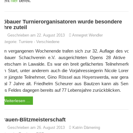
steht
hier
bereit.
Löbauer Turnierorganisatoren wurde besondere
Ehre zuteil
Geschrieben am 22. August 2013
Annegret Wendler
Kategorie:
Turniere
-
Verschiedene
Am vergangenen Wochenende trafen sich zur 32. Auflage des vom
Löbauer Schachverein e.V. ausgerichteten Opens 28 Aktive im
Kretscham in Lawalde. Es war ein breit gefächertes Teilnehmerfeld
am Start, unter anderem auch die Vorjahressiegerin Nicole Lorenz.
Der jüngste Teilnehmer, Gino Rössel aus Hoyerswerda, war gerade
mal 7 Jahre alt. Friedhelm Scheurer aus Bautzen kann als Senior
des Feldes dagegen bereits auf 77 Lebensjahre zurückblicken.
Weiterlesen ...
Frauen-Blitzmeisterschaft
Geschrieben am 26. August 2013
Katrin Dämering