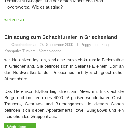
Törökbalint Budapest und der ersten Mannschaft von
Hoyerswerda. Wie es ausging?
weiterlesen
Einladung zum Schachturnier in Griechenland
Geschrieben am 25. September 2009
Peggy Flemming
Kategorie:
Turniere
-
Verschiedene
wir, Hellenikon Idyllion, sind eine musisch-kulturelle Ferienstätte
in Griechenland. Sie befindet sich in Selianitika, einem Dorf an
der Nordwestküste der Peloponnes mit typisch griechischer
Atmosphäre.
Das Hellenikon Idyllion liegt direkt am Meer, mit Blick auf die
Berge und inmitten eines 4000 m² großen wunderbaren Obst-,
Trauben-, Gemüse- und Blumengartens. In diesem Garten
befinden sich sieben Appartements, zwei Bungalows und ein
freistehendes Gruppenhaus.
Weiterlesen ...