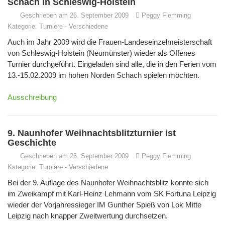
Schach in Schleswig-Holstein
Geschrieben am 26. September 2009
Peggy Flemming
Kategorie:
Turniere
-
Verschiedene
Auch im Jahr 2009 wird die Frauen-Landeseinzelmeisterschaft
von Schleswig-Holstein (Neumünster) wieder als Offenes
Turnier durchgeführt. Eingeladen sind alle, die in den Ferien vom
13.-15.02.2009 im hohen Norden Schach spielen möchten.
Ausschreibung
9. Naunhofer Weihnachtsblitzturnier ist
Geschichte
Geschrieben am 26. September 2009
Peggy Flemming
Kategorie:
Turniere
-
Verschiedene
Bei der 9. Auflage des Naunhofer Weihnachtsblitz konnte sich
im Zweikampf mit Karl-Heinz Lehmann vom SK Fortuna Leipzig
wieder der Vorjahressieger IM Gunther Spieß von Lok Mitte
Leipzig nach knapper Zweitwertung durchsetzen.