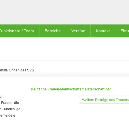
Funktionäre / Team
Bereiche
Vereine
Kontakt
Ehr
anstaltungen des SVS
Deutsche Frauen-Mannschaftsmeisterschaft der ...
ür
Weitere Beiträge aus Frauen
 Frauen, die
en-Bundesliga
 Gemeldete