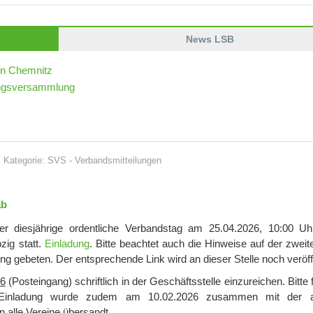
News LSB
in Chemnitz
dungsversammlung
Kategorie:
SVS
-
Verbandsmitteilungen
ab
der diesjährige ordentliche Verbandstag am 25.04.2026, 10:00 Uh
zig statt.
Einladung
. Bitte beachtet auch die Hinweise auf der zweit
g gebeten. Der entsprechende Link wird an dieser Stelle noch veröffe
26
(Posteingang) schriftlich in der Geschäftsstelle einzureichen. Bitte 
e Einladung wurde zudem am 10.02.2026 zusammen mit der ak
n alle Vereine übersandt.