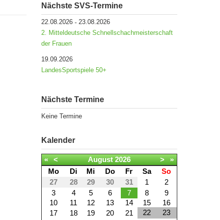
Nächste SVS-Termine
22.08.2026
23.08.2026
-
2. Mitteldeutsche Schnellschachmeisterschaft
der Frauen
19.09.2026
LandesSportspiele 50+
Nächste Termine
Keine Termine
Kalender
«
<
August
2026
>
»
Mo
Di
Mi
Do
Fr
Sa
So
27
28
29
30
31
1
2
3
4
5
6
7
8
9
10
11
12
13
14
15
16
22
23
17
18
19
20
21