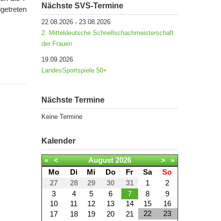
Nächste SVS-Termine
getreten
22.08.2026
23.08.2026
-
2. Mitteldeutsche Schnellschachmeisterschaft
der Frauen
19.09.2026
LandesSportspiele 50+
Nächste Termine
Keine Termine
Kalender
«
<
August
2026
>
»
Mo
Di
Mi
Do
Fr
Sa
So
27
28
29
30
31
1
2
3
4
5
6
7
8
9
10
11
12
13
14
15
16
22
23
17
18
19
20
21