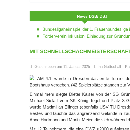
News DSB/ DSJ
Bundesligaheimspiel der 1. Frauenbundesliga 
Förderverein Inklusion: Einladung zur Grün
MIT SCHNELLSCHACHMEISTERSCHAFT
Geschrieben am 11. Januar 2025
Ina Gottschall
Ka
AM 4.1. wurde in Dresden das erste Turnier de
Bootshaus vergeben. (42 Spielerplätze standen zur V
Einmal mehr siegte Dieter Kaiser von der SG Grün.
Michael Sielaff vom SK König Tegel und Platz 3
wurde Maximilian Ellinger (ebenfalls USV TU Dresde
Bestes und tauchte das angrenzend Gelände in zau
Anne Hartmann und Moritz Meier, die sich während 
Mit 12 Teilnehmern, die eine DWZ >2000 aufwiesen 