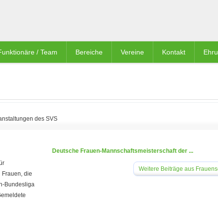
Funktionäre / Team
Bereiche
Vereine
Kontakt
Ehr
anstaltungen des SVS
Deutsche Frauen-Mannschaftsmeisterschaft der ...
ür
Weitere Beiträge aus Frauen
 Frauen, die
en-Bundesliga
 Gemeldete