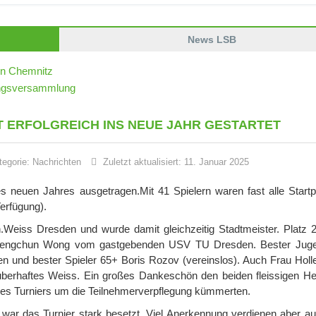
News LSB
in Chemnitz
dungsversammlung
 ERFOLGREICH INS NEUE JAHR GESTARTET
tegorie:
Nachrichten
Zuletzt aktualisiert: 11. Januar 2025
s neuen Jahres ausgetragen.Mit 41 Spielern waren fast alle Startp
erfügung).
Weiss Dresden und wurde damit gleichzeitig Stadtmeister. Platz 2
 Gengchun Wong vom gastgebenden USV TU Dresden. Bester Juge
n und bester Spieler 65+ Boris Rozov (vereinslos). Auch Frau Holle
berhaftes Weiss. Ein großes Dankeschön den beiden fleissigen Hel
des Turniers um die Teilnehmerverpflegung kümmerten.
war das Turnier stark besetzt. Viel Anerkennung verdienen aber au