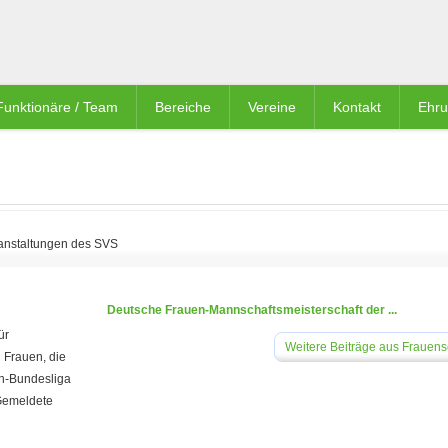
Funktionäre / Team
Bereiche
Vereine
Kontakt
Ehr
anstaltungen des SVS
Deutsche Frauen-Mannschaftsmeisterschaft der ...
ür
Weitere Beiträge aus Frauen
 Frauen, die
en-Bundesliga
 Gemeldete