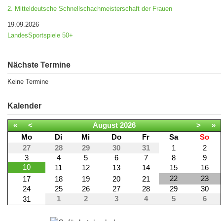
2. Mitteldeutsche Schnellschachmeisterschaft der Frauen
19.09.2026
LandesSportspiele 50+
Nächste Termine
Keine Termine
Kalender
«
<
August
2026
>
»
Mo
Di
Mi
Do
Fr
Sa
So
27
28
29
30
31
1
2
3
4
5
6
7
8
9
10
11
12
13
14
15
16
22
23
17
18
19
20
21
24
25
26
27
28
29
30
1
2
3
4
5
6
31